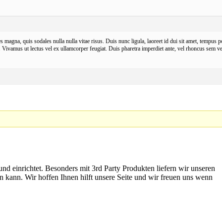
s magna, quis sodales nulla nulla vitae risus. Duis nunc ligula, laoreet id dui sit amet, tempus p
d. Vivamus ut lectus vel ex ullamcorper feugiat. Duis pharetra imperdiet ante, vel rhoncus sem ve
nd einrichtet. Besonders mit 3rd Party Produkten liefern wir unseren
 kann. Wir hoffen Ihnen hilft unsere Seite und wir freuen uns wenn