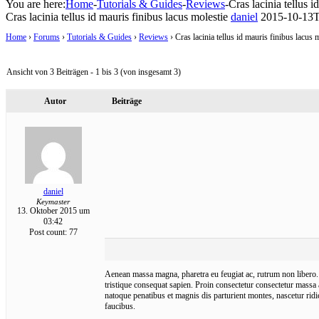
You are here:
Home
-
Tutorials & Guides
-
Reviews
-
Cras lacinia tellus i
Cras lacinia tellus id mauris finibus lacus molestie
daniel
2015-10-13T
Home
›
Forums
›
Tutorials & Guides
›
Reviews
›
Cras lacinia tellus id mauris finibus lacus 
Ansicht von 3 Beiträgen - 1 bis 3 (von insgesamt 3)
Autor
Beiträge
daniel
Keymaster
13. Oktober 2015 um
03:42
Post count: 77
Aenean massa magna, pharetra eu feugiat ac, rutrum non libero. 
tristique consequat sapien. Proin consectetur consectetur massa
natoque penatibus et magnis dis parturient montes, nascetur ridic
faucibus.