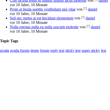
Cras lacinia tellus id mauris finibus lacus molestie
von
daniel
vor 10 Jahre, 10 Monate
Proin at ligula sagittis vestibulum nisi vitae
von
daniel
vor 10 Jahre, 10 Monate
Sed nec metus at est tincidunt elementum
von
daniel
vor 10 Jahre, 10 Monate
Nulla egestas nulla eu nulla suscipit molestie
von
daniel
vor 10 Jahre, 10 Monate
Topic Tags
avada
avada forum
demo
forum
reply test
sticky test
super sticky
test