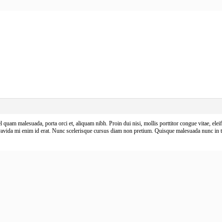
 quam malesuada, porta orci et, aliquam nibh. Proin dui nisi, mollis porttitor congue vitae, eleif
avida mi enim id erat. Nunc scelerisque cursus diam non pretium. Quisque malesuada nunc in tri