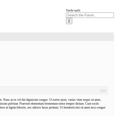
Suche nach:
|
#489
 Nunc at ex vel dui dignissim congue. Ut tortor justo, varius vitae neque sit amet,
dignissim pulvinar. Praesent elementum fermentum tortor tempor dictum. Cum sociis
ero in ligula lobortis, nec ultrices lacus pretium. Ut hendrerit nisi sit amet arcu congue