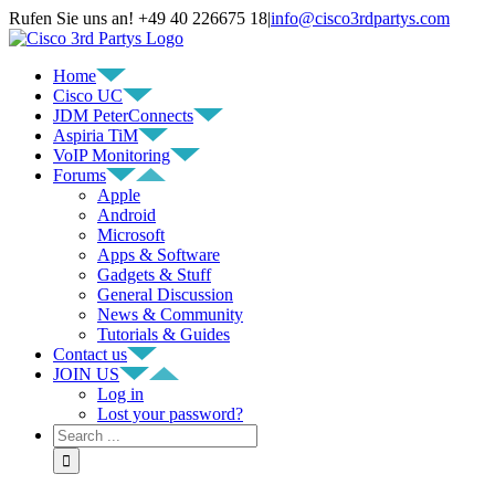
Rufen Sie uns an! +49 40 226675 18
|
info@cisco3rdpartys.com
Home
Cisco UC
JDM PeterConnects
Aspiria TiM
VoIP Monitoring
Forums
Apple
Android
Microsoft
Apps & Software
Gadgets & Stuff
General Discussion
News & Community
Tutorials & Guides
Contact us
JOIN US
Log in
Lost your password?