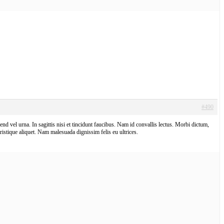
#490
end vel urna. In sagittis nisi et tincidunt faucibus. Nam id convallis lectus. Morbi dictum,
stique aliquet. Nam malesuada dignissim felis eu ultrices.