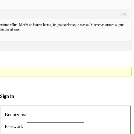
#491
orttitor tellus. Morbi ac laoreet lectus, feugiat scelerisque massa. Maecenas ornare augue
hicula sit amet.
Sign in
Benutzername:
Passwort: