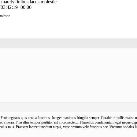
d mauris finibus lacus molestie
03:42:19+00:00
molestie
Proin egestas quis urna a faucibus. Integer maximus fringilla semper. Curabitur mollis massa mi.
 ac viverra. Phasellus tempor porttitor est in consectetur. Phasellus condimentum eget neque 
ulus mus. Praesent laoreet tincidunt turpis, vitae pretium velit faucibus nec. Vivamus sodales lib