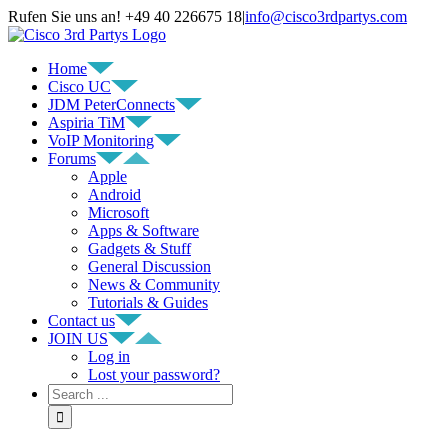
Rufen Sie uns an! +49 40 226675 18
|
info@cisco3rdpartys.com
Home
Cisco UC
JDM PeterConnects
Aspiria TiM
VoIP Monitoring
Forums
Apple
Android
Microsoft
Apps & Software
Gadgets & Stuff
General Discussion
News & Community
Tutorials & Guides
Contact us
JOIN US
Log in
Lost your password?