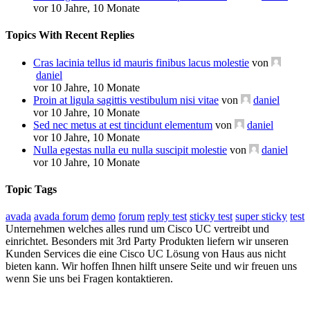
vor 10 Jahre, 10 Monate
Topics With Recent Replies
Cras lacinia tellus id mauris finibus lacus molestie
von
daniel
vor 10 Jahre, 10 Monate
Proin at ligula sagittis vestibulum nisi vitae
von
daniel
vor 10 Jahre, 10 Monate
Sed nec metus at est tincidunt elementum
von
daniel
vor 10 Jahre, 10 Monate
Nulla egestas nulla eu nulla suscipit molestie
von
daniel
vor 10 Jahre, 10 Monate
Topic Tags
avada
avada forum
demo
forum
reply test
sticky test
super sticky
test
Unternehmen welches alles rund um Cisco UC vertreibt und
einrichtet. Besonders mit 3rd Party Produkten liefern wir unseren
Kunden Services die eine Cisco UC Lösung von Haus aus nicht
bieten kann. Wir hoffen Ihnen hilft unsere Seite und wir freuen uns
wenn Sie uns bei Fragen kontaktieren.