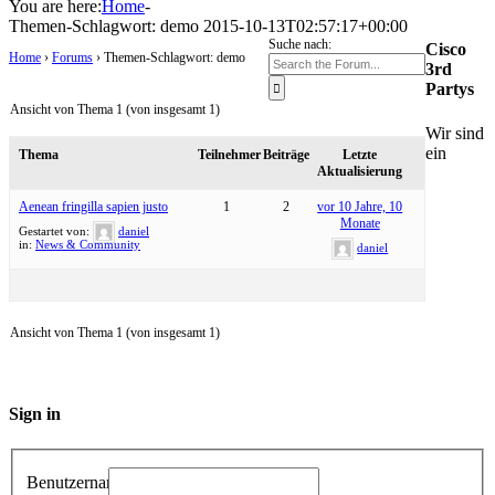
You are here:
Home
-
Themen-Schlagwort:
demo
2015-10-13T02:57:17+00:00
Suche nach:
Cisco
Home
›
Forums
›
Themen-Schlagwort: demo
3rd
Partys
Ansicht von Thema 1 (von insgesamt 1)
Wir sind
ein
Thema
Teilnehmer
Beiträge
Letzte
Aktualisierung
Aenean fringilla sapien justo
1
2
vor 10 Jahre, 10
Monate
Gestartet von:
daniel
in:
News & Community
daniel
Ansicht von Thema 1 (von insgesamt 1)
Sign in
Benutzername: