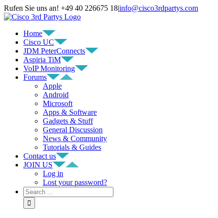
Rufen Sie uns an! +49 40 226675 18
|
info@cisco3rdpartys.com
Home
Cisco UC
JDM PeterConnects
Aspiria TiM
VoIP Monitoring
Forums
Apple
Android
Microsoft
Apps & Software
Gadgets & Stuff
General Discussion
News & Community
Tutorials & Guides
Contact us
JOIN US
Log in
Lost your password?