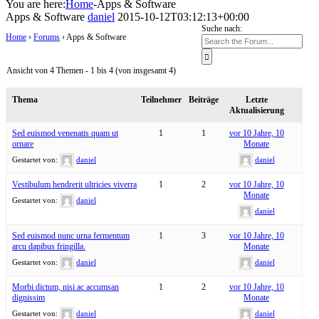
You are here:
Home
-
Apps & Software
Apps & Software
daniel
2015-10-12T03:12:13+00:00
Suche nach:
Home
›
Forums
›
Apps & Software
Ansicht von 4 Themen - 1 bis 4 (von insgesamt 4)
Thema
Teilnehmer
Beiträge
Letzte
Aktualisierung
Sed euismod venenatis quam ut
1
1
vor 10 Jahre, 10
ornare
Monate
Gestartet von:
daniel
daniel
Vestibulum hendrerit ultricies viverra
1
2
vor 10 Jahre, 10
Monate
Gestartet von:
daniel
daniel
Sed euismod nunc urna fermentum
1
3
vor 10 Jahre, 10
arcu dapibus fringilla.
Monate
Gestartet von:
daniel
daniel
Morbi dictum, nisi ac accumsan
1
2
vor 10 Jahre, 10
dignissim
Monate
Gestartet von:
daniel
daniel