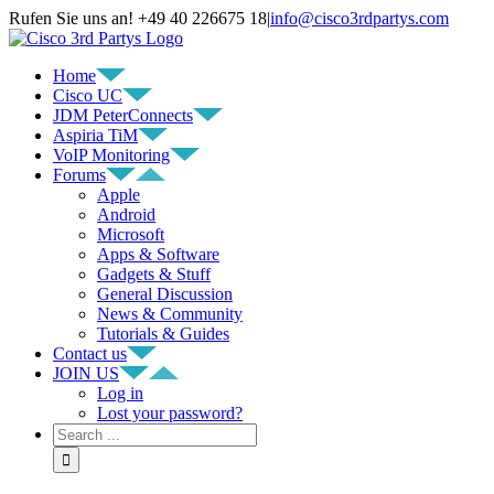
Rufen Sie uns an! +49 40 226675 18
|
info@cisco3rdpartys.com
Home
Cisco UC
JDM PeterConnects
Aspiria TiM
VoIP Monitoring
Forums
Apple
Android
Microsoft
Apps & Software
Gadgets & Stuff
General Discussion
News & Community
Tutorials & Guides
Contact us
JOIN US
Log in
Lost your password?