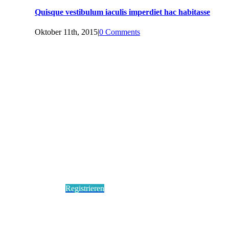
Quisque vestibulum iaculis imperdiet hac habitasse
Oktober 11th, 2015
|
0 Comments
Hey! Wir haben ein Pe
Diskutiert zu allem rund 
Registrieren