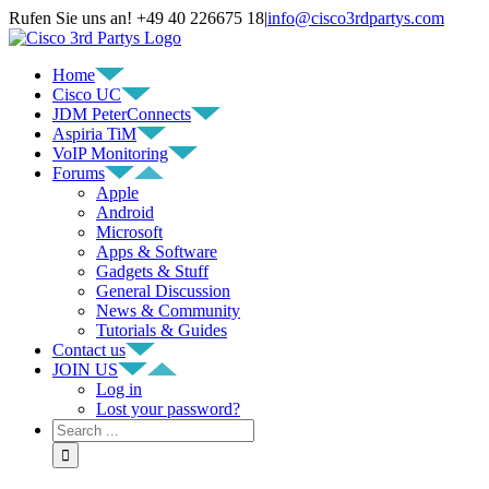
Rufen Sie uns an! +49 40 226675 18
|
info@cisco3rdpartys.com
Home
Cisco UC
JDM PeterConnects
Aspiria TiM
VoIP Monitoring
Forums
Apple
Android
Microsoft
Apps & Software
Gadgets & Stuff
General Discussion
News & Community
Tutorials & Guides
Contact us
JOIN US
Log in
Lost your password?